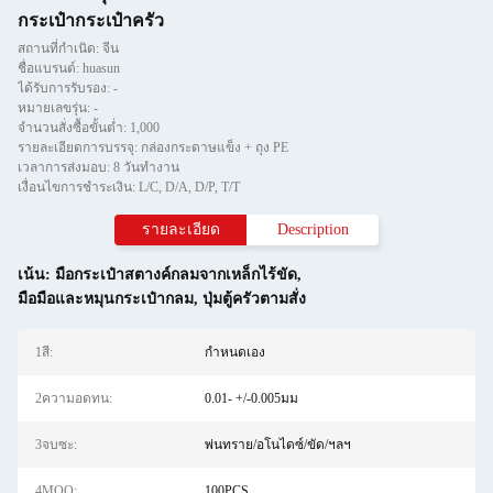
กระเป๋ากระเป๋าครัว
สถานที่กำเนิด: จีน
ชื่อแบรนด์: huasun
ได้รับการรับรอง: -
หมายเลขรุ่น: -
จำนวนสั่งซื้อขั้นต่ำ: 1,000
รายละเอียดการบรรจุ: กล่องกระดาษแข็ง + ถุง PE
เวลาการส่งมอบ: 8 วันทำงาน
เงื่อนไขการชำระเงิน: L/C, D/A, D/P, T/T
รายละเอียด
Description
เน้น:
มือกระเป๋าสตางค์กลมจากเหล็กไร้ขัด
,
มือมือและหมุนกระเป๋ากลม
,
ปุ่มตู้ครัวตามสั่ง
1สี:
กำหนดเอง
2ความอดทน:
0.01- +/-0.005มม
3จบซะ:
พ่นทราย/อโนไดซ์/ขัด/ฯลฯ
4MOQ:
100PCS